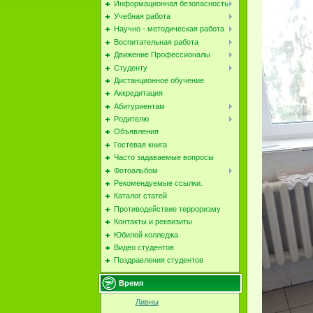
Информационная безопасность
Учебная работа
Научно - методическая работа
Воспитательная работа
Движение Профессионалы
Студенту
Дистанционное обучение
Аккредитация
Абитуриентам
Родителю
Объявления
Гостевая книга
Часто задаваемые вопросы
Фотоальбом
Рекомендуемые ссылки.
Каталог статей
Противодействие терроризму
Контакты и реквизиты
Юбилей колледжа
Видео студентов
Поздравления студентов
Время
Ливны