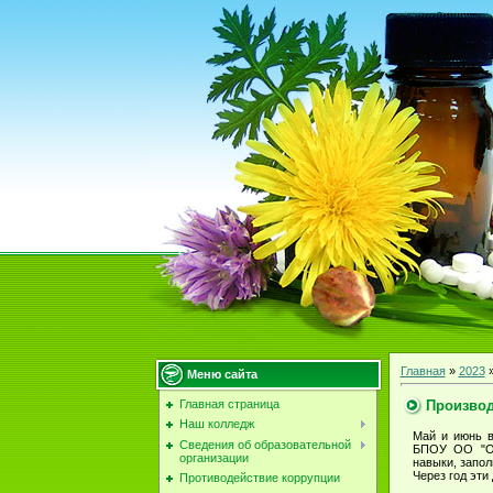
Главная
»
2023
Меню сайта
Производ
Главная страница
Наш колледж
Май и июнь в
Сведения об образовательной
БПОУ ОО "ОБ
организации
навыки, запо
Через год эти
Противодействие коррупции