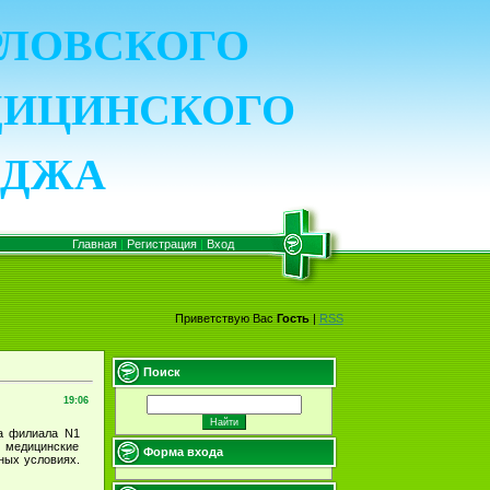
ОРЛОВСКОГО
ДИЦИНСКОГО
ЕДЖА
Главная
|
Регистрация
|
Вход
Приветствую Вас
Гость
|
RSS
Поиск
19:06
са филиала N1
 медицинские
Форма входа
ных условиях.