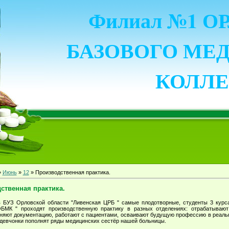
Филиал №1 
БАЗОВОГО МЕ
КОЛЛ
»
Июнь
»
12
» Производственная практика.
ственная практика.
 БУЗ Орловской области "Ливенская ЦРБ " самые плодотворные, студенты 3 кур
МК " проходят производственную практику в разных отделениях: отрабатывают
лняют документацию, работают с пациентами, осваивают будущую профессию в реаль
 девчонки пополнят ряды медицинских сестёр нашей больницы.