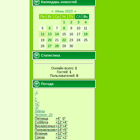
Календарь новостей
«
Июнь 2023
»
Пн
Вт
Ср
Чт
Пт
Сб
Вс
1
2
3
4
5
6
7
8
9
10
11
12
13
14
15
16
17
18
19
20
21
22
23
24
25
26
27
28
29
30
Статистика
Онлайн всего:
1
Гостей:
1
Пользователей:
0
Погода
-1
°
C
+
2°
-6°
Ливны
Четверг, 20
Пятница
+
4°
0°
Суббота
+
12°
+
4°
Воскресенье
+
13°
+
4°
Понедельник
+
14°
+
5°
Вторник
+
12°
+
4°
Среда
+
11°
+
1°