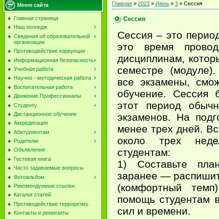
Главная
»
2023
»
Июнь
»
3
» Сессия
Меню сайта
Сессия
Главная страница
Наш колледж
Сессия – это период
Сведения об образовательной
организации
это время провод
Противодействие коррупции
дисциплинам, котор
Информационная безопасность
семестре (модуле)
Учебная работа
Научно - методическая работа
все экзамены, смо
Воспитательная работа
обучение. Сессия 
Движение Профессионалы
этот период обыч
Студенту
Дистанционное обучение
экзаменов. На подг
Аккредитация
менее трех дней. В
Абитуриентам
около трех нед
Родителю
студентам:
Объявления
Гостевая книга
1) Составьте пла
Часто задаваемые вопросы
заранее — распишит
Фотоальбом
(комфортный темп
Рекомендуемые ссылки.
Каталог статей
помощь студентам 
Противодействие терроризму
сил и времени.
Контакты и реквизиты