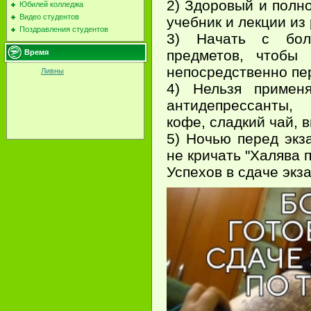
2) Здоровый и полн
Юбилей колледжа
Видео студентов
учебник и лекции из 
Поздравления студентов
3) Начать с бо
предметов, чтобы
Время
непосредственно пе
Ливны
4) Нельзя применя
антидепрессанты, 
кофе, сладкий чай, 
5) Ночью перед экз
не кричать "Халява п
Успехов в сдаче экз