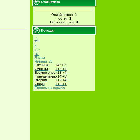
Статистика
Онлайн всего:
1
Гостей:
1
Пользователей:
0
Погода
-1
°
C
+
2°
-6°
Ливны
Четверг, 20
Пятница
+
4°
0°
Суббота
+
12°
+
4°
Воскресенье
+
13°
+
4°
Понедельник
+
14°
+
5°
Вторник
+
12°
+
4°
Среда
+
11°
+
1°
Прогноз на неделю