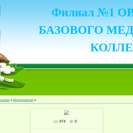
Филиал №1 
БАЗОВОГО МЕ
КОЛЛ
льбом
»
Мероприятия
»
974
0
В реальном размере
1600x1200
/