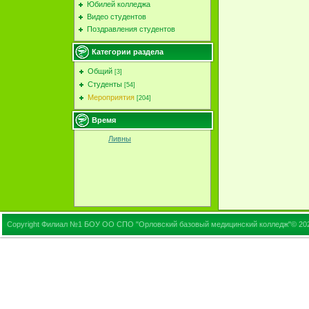
Юбилей колледжа
Видео студентов
Поздравления студентов
Категории раздела
Общий
[3]
Студенты
[54]
Мероприятия
[204]
Время
Ливны
Copyright Филиал №1 БОУ ОО СПО "Орловский базовый медицинский колледж"© 20