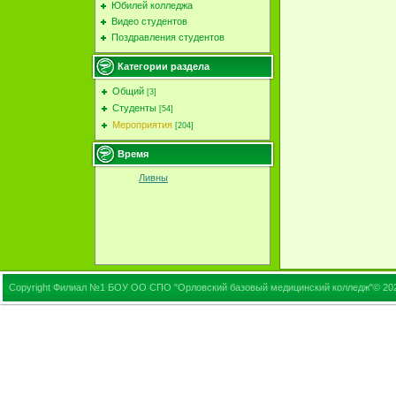
Юбилей колледжа
Видео студентов
Поздравления студентов
Категории раздела
Общий
[3]
Студенты
[54]
Мероприятия
[204]
Время
Ливны
Copyright Филиал №1 БОУ ОО СПО "Орловский базовый медицинский колледж"© 20