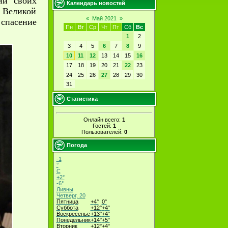
ий своих
Календарь новостей
 Великой
«
Май 2021
»
 спасение
Пн
Вт
Ср
Чт
Пт
Сб
Вс
1
2
3
4
5
6
7
8
9
10
11
12
13
14
15
16
17
18
19
20
21
22
23
24
25
26
27
28
29
30
31
Статистика
Онлайн всего:
1
Гостей:
1
Пользователей:
0
Погода
-1
°
C
+
2°
-6°
Ливны
Четверг, 20
Пятница
+
4°
0°
Суббота
+
12°
+
4°
Воскресенье
+
13°
+
4°
Понедельник
+
14°
+
5°
Вторник
+
12°
+
4°