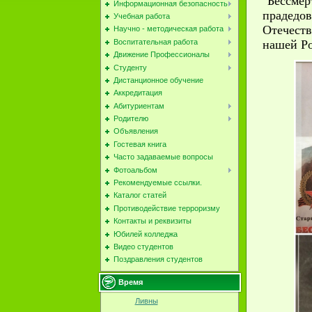
"Бессме
Информационная безопасность
прадедо
Учебная работа
Отечеств
Научно - методическая работа
Воспитательная работа
нашей Ро
Движение Профессионалы
Студенту
Дистанционное обучение
Аккредитация
Абитуриентам
Родителю
Объявления
Гостевая книга
Часто задаваемые вопросы
Фотоальбом
Рекомендуемые ссылки.
Каталог статей
Противодействие терроризму
Контакты и реквизиты
Юбилей колледжа
Видео студентов
Поздравления студентов
Время
Ливны