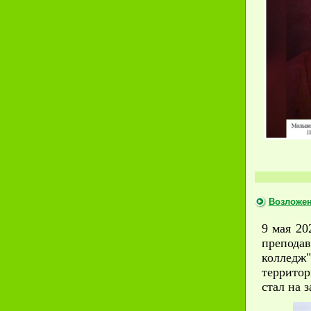
Возложен
9 мая 20
препода
колледж"
территор
стал на 