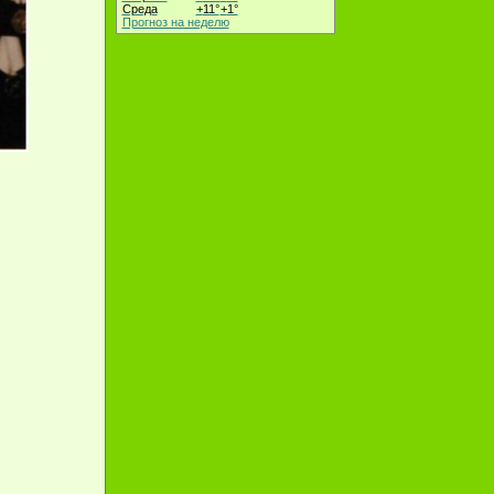
Среда
+
11°
+
1°
Прогноз на неделю