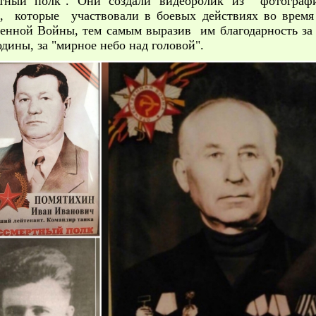
ртный полк". Они создали видеоролик из фотограф
в, которые участвовали в боевых действиях во время
енной Войны, тем самым выразив им благодарность за
дины, за "мирное небо над головой".