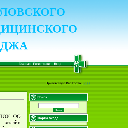
ОРЛОВСКОГО
ДИЦИНСКОГО
ЕДЖА
Главная
|
Регистрация
|
Вход
Приветствую Вас
Гость
|
RSS
Поиск
 БПОУ ОО
Форма входа
и онлайн