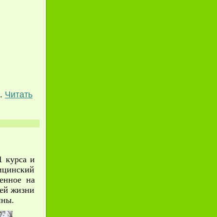
..
Читать
1 курса и
ицинский
женное на
оей жизни
йны.