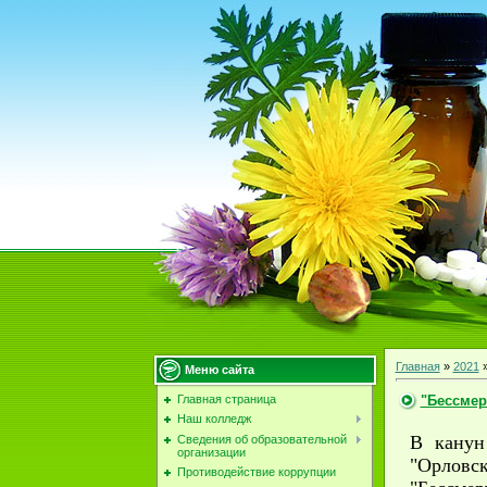
Главная
»
2021
Меню сайта
"Бессмер
Главная страница
Наш колледж
В канун
Сведения об образовательной
организации
"Орловс
Противодействие коррупции