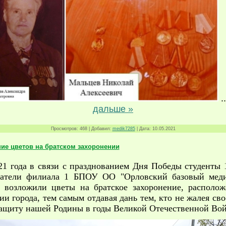
.
дальше »
Просмотров:
468
|
Добавил:
medik7285
|
Дата:
10.05.2021
ие цветов на братском захоронении
21 года в связи​ с празднованием Дня Победы студенты 
ватели филиала 1 БПОУ ОО "Орловский базовый мед
​ возложили​ цветы на братское захоронение, располо
ии города, тем самым отдавая дань тем, кто не жалея св
защиту нашей Родины в годы Великой Отечественной Во