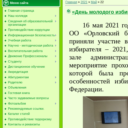
Главная
»
2021
»
Май
»
22
Меню сайта
«День молодого изби
Главная страница
Наш колледж
Сведения об образовательной
16 мая 2021 
организации
Противодействие коррупции
ОО «Орловский б
Информационная безопасность
приняли участие 
Учебная работа
Научно - методическая работа
избирателя – 2021
Воспитательная работа
зале администр
Движение Профессионалы
Студенту
мероприятие прох
Дистанционное обучение
которой была пр
Аккредитация
Абитуриентам
особенностей изб
Родителю
Федерации.
Объявления
Гостевая книга
Часто задаваемые вопросы
Фотоальбом
Рекомендуемые ссылки.
Каталог статей
Противодействие терроризму
Контакты и реквизиты