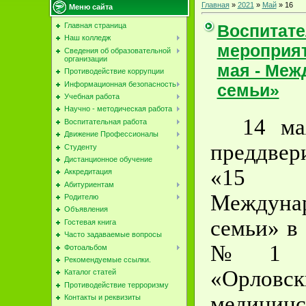
Главная
»
2021
»
Май
»
16
Меню сайта
Воспитат
Главная страница
Наш колледж
мероприят
Сведения об образовательной
организации
мая - Меж
Противодействие коррупции
Информационная безопасность
семьи»
Учебная работа
Научно - методическая работа
14 ма
Воспитательная работа
Движение Профессионалы
преддве
Студенту
Дистанционное обучение
«15
Аккредитация
Абитуриентам
Междун
Родителю
Объявления
семьи» в
Гостевая книга
Часто задаваемые вопросы
№1 
Фотоальбом
Рекомендуемые ссылки.
«Орлов
Каталог статей
Противодействие терроризму
медицин
Контакты и реквизиты