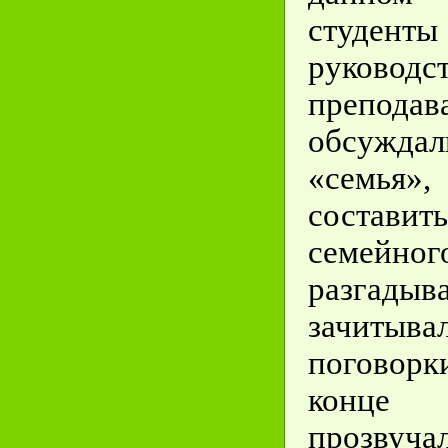
студ
руководс
преподав
обсужд
«семья
состав
семейн
разгадыв
зачитыва
поговор
конце 
прозвуча