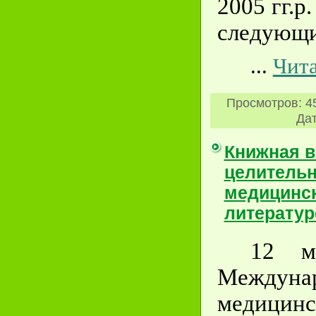
2005 гг.р
следующи
...
Чита
Просмотров:
4
Дат
Книжная в
целительн
медицинск
литератур
12 м
Междун
медицинс