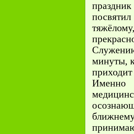
праздник
посвяти
тяжё
прекра
Служени
минуты, к
приходит 
Именно
медицин
осозна
ближнему
приним