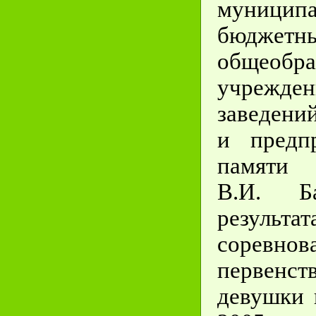
муницип
бюджетн
общеобра
учрежде
заведени
и предпр
памят
В.И.
Б
результат
соревнов
первенст
девушки 