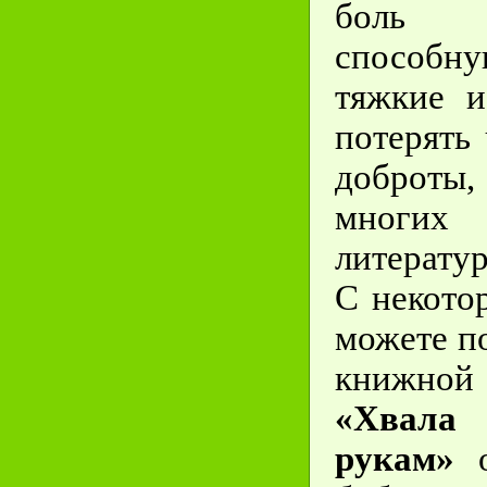
боль 
способ
тяжкие и
потерять
доброты,
многих 
литерату
С некото
можете п
книжно
«Хвала
рукам»
о