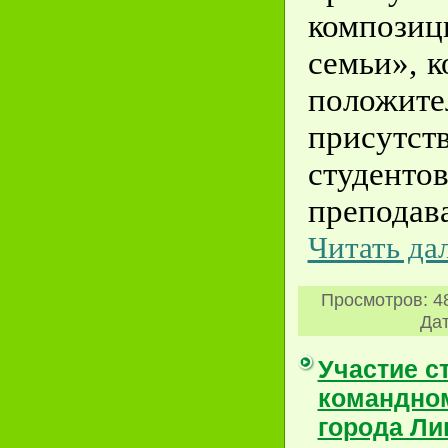
композ
семьи», к
положите
присутст
студ
преподава
Читать да
Просмотров:
4
Дат
Участие с
командно
города Ли