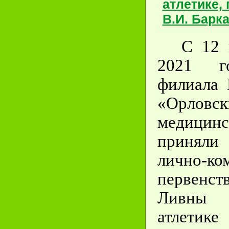
атлетике,
В.И. Барк
С 12 
2021 г
филиал
«Орлов
медицин
принял
лично-ко
первен
Ливны
атлет