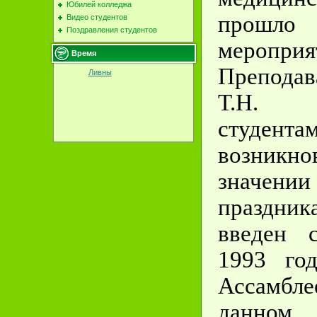
Юбилей колледжа
прошло в
Видео студентов
Поздравления студентов
мероприя
Время
Препода
Ливны
Т.Н. 
студент
возни
значе
праздник
введен 
1993 год
Ассамб
данном