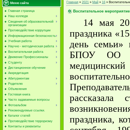
Главная
»
2021
»
Май
»
16
» Воспитательн
Меню сайта
Воспитательное мероприятие 
Главная страница
Наш колледж
14 мая 20
Сведения об образовательной
организации
праздника «1
Противодействие коррупции
Информационная безопасность
день семьи»
Учебная работа
Научно - методическая работа
БПОУ ОО «
Воспитательная работа
Движение Профессионалы
медицински
Студенту
Дистанционное обучение
воспитател
Аккредитация
Абитуриентам
Преподава
Родителю
Объявления
рассказала 
Гостевая книга
Часто задаваемые вопросы
Фотоальбом
возникновен
Рекомендуемые ссылки.
Каталог статей
праздника, к
Противодействие терроризму
Контакты и реквизиты
сентября 19