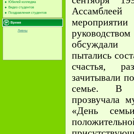
Юбилей колледжа
Видео студентов
Ассамблее
Поздравления студентов
мероприят
Время
руководст
Ливны
обсуждали
пытались сост
счастья, ра
зачитывали п
семье. В 
прозвучала м
«День семьи
положите
присутств