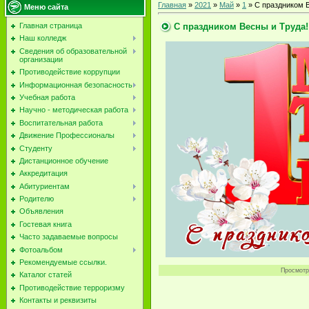
Главная
»
2021
»
Май
»
1
» С праздником В
Меню сайта
С праздником Весны и Труда!
Главная страница
Наш колледж
Сведения об образовательной
организации
Противодействие коррупции
Информационная безопасность
Учебная работа
Научно - методическая работа
Воспитательная работа
Движение Профессионалы
Студенту
Дистанционное обучение
Аккредитация
Абитуриентам
Родителю
Объявления
Гостевая книга
Часто задаваемые вопросы
Фотоальбом
Рекомендуемые ссылки.
Просмотр
Каталог статей
Противодействие терроризму
Контакты и реквизиты